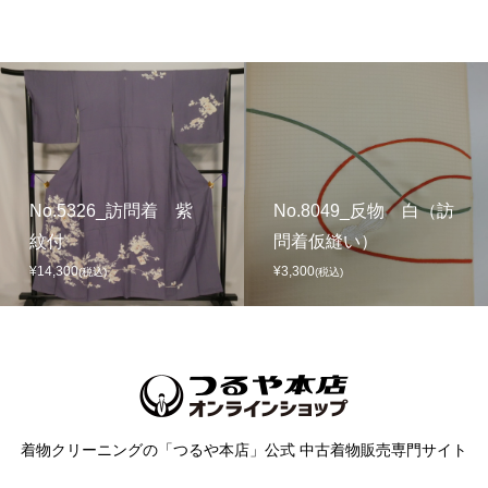
No.5326_訪問着 紫
No.8049_反物 白（訪
紋付
問着仮縫い）
¥14,300
¥3,300
(税込)
(税込)
着物クリーニングの「つるや本店」公式 中古着物販売専門サイト