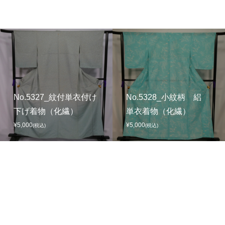
No.5327_紋付単衣付け
No.5328_小紋柄 絽
下げ着物（化繊）
単衣着物（化繊）
¥5,000
¥5,000
(税込)
(税込)