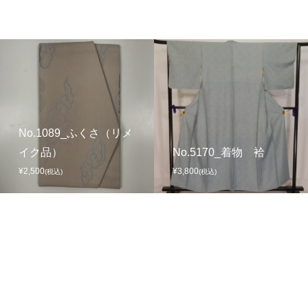
No.1089_ふくさ（リメ
イク品）
No.5170_着物 袷
¥2,500
¥3,800
(税込)
(税込)