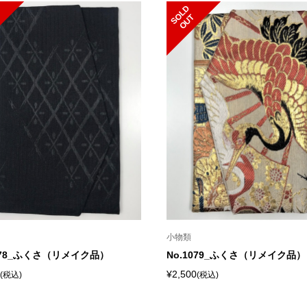
S
L
D
O
U
O
T
小物類
1078_ふくさ（リメイク品）
No.1079_ふくさ（リメイク品）
¥2,500
(税込)
(税込)