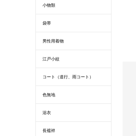
小物類
袋帯
男性用着物
江戸小紋
コート（道行、雨コート）
色無地
S
L
D
O
U
O
T
浴衣
長襦袢