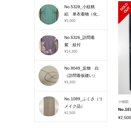
S
L
D
O
U
No.5328_小紋柄
O
T
絽 単衣着物（化...
¥5,000
No.5326_訪問着
紫 紋付
¥14,300
No.8049_反物 白
（訪問着仮縫い）
¥3,300
No.1089_ふくさ（リ
小物類
メイク品）
No.
¥2,500
¥2,500