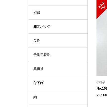
S
L
D
O
U
O
T
羽織
和装バッグ
反物
子供用着物
黒留袖
小物類
付下げ
No.
¥2,500
紬