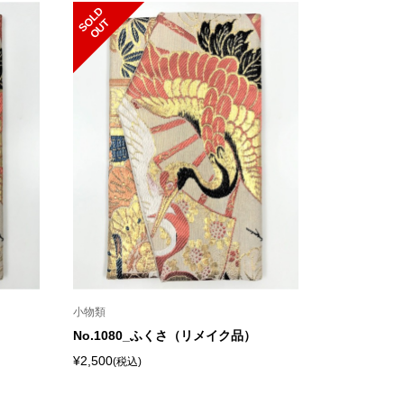
S
L
D
O
U
O
T
小物類
No.1080_ふくさ（リメイク品）
¥2,500
(税込)