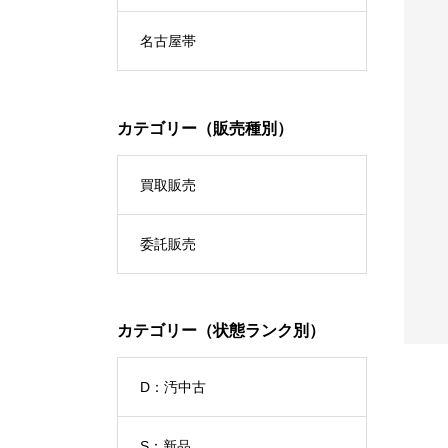
名古屋帯
カテゴリー（販売種別）
買取販売
紬
1078_ふくさ（リメイク品）
No.1013_琉球紬
委託販売
¥33,000
(税込)
(税込)
カテゴリー（状態ランク別）
D：汚中古
S：新品