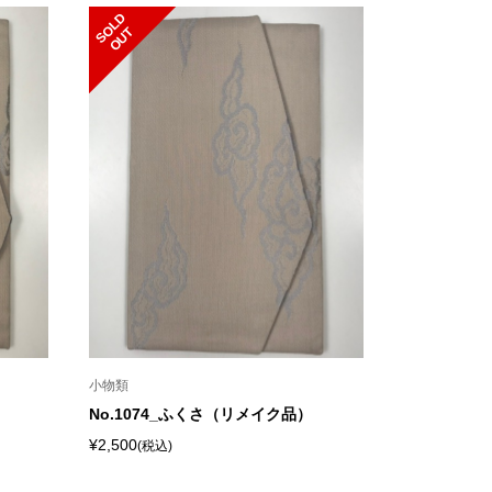
S
L
D
O
U
O
T
小物類
No.1074_ふくさ（リメイク品）
¥2,500
(税込)