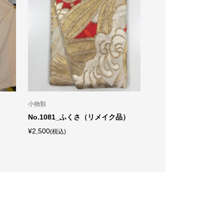
小物類
小物類
No.1081_ふくさ（リメイク品）
No.5000 きもの除
入り
¥2,500
(税込)
¥2,090
(税込)