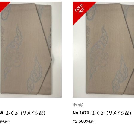
S
L
D
O
U
O
T
小物類
1089_ふくさ（リメイク品）
No.1073_ふくさ（リメイク品）
¥2,500
(税込)
(税込)