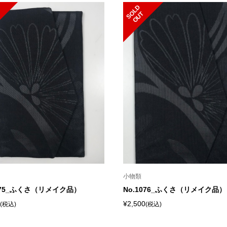
S
L
D
O
U
O
T
小物類
1075_ふくさ（リメイク品）
No.1076_ふくさ（リメイク品）
¥2,500
(税込)
(税込)