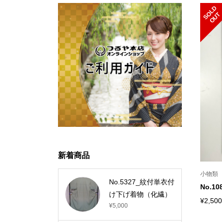
S
L
D
O
U
O
T
新着商品
小物類
No.5327_紋付単衣付
No.
け下げ着物（化繊）
¥2,500
¥5,000