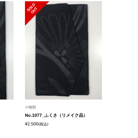
S
L
D
O
U
O
T
小物類
No.1077_ふくさ（リメイク品）
¥2,500
(税込)