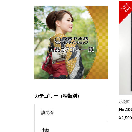
S
L
D
O
U
O
T
カテゴリー（種類別）
小物類
No.
訪問着
¥2,500
小紋