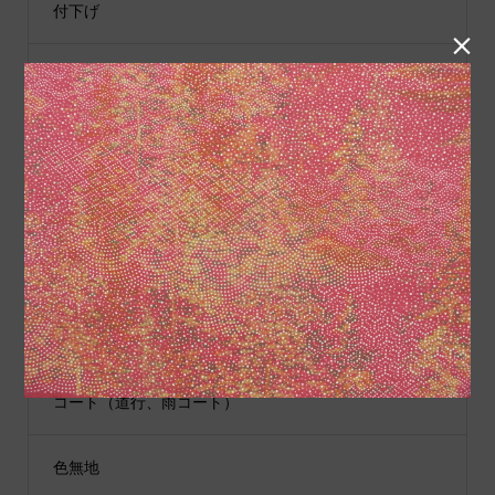
付下げ

紬
小物類
袋帯
男性用着物
江戸小紋
コート（道行、雨コート）
色無地