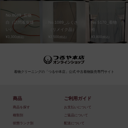
No.8049_反物
白（訪問着仮縫
No.1089_ふくさ
No.5170_着物
い）
（リメイク品）
袷
¥3,300
¥2,500
¥3,800
(税込)
(税込)
(税込)
着物クリーニングの「つるや本店」公式 中古着物販売専門サイト
商品
ご利用ガイド
商品を探す
お支払いについて
種類別
ご返品について
状態ランク別
配送について