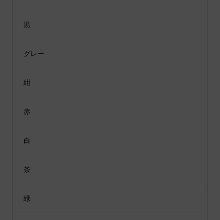
黒
グレー
紺
赤
白
茶
緑