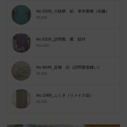
No.5328_小紋柄 絽 単衣着物（化繊）
¥5,000
No.5326_訪問着 紫 紋付
¥14,300
No.8049_反物 白（訪問着仮縫い）
¥3,300
No.1089_ふくさ（リメイク品）
¥2,500