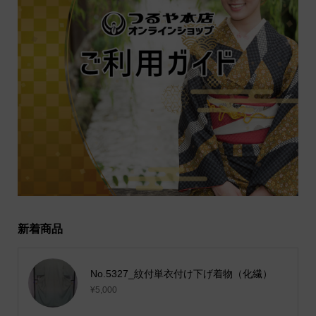
新着商品
No.5327_紋付単衣付け下げ着物（化繊）
¥5,000