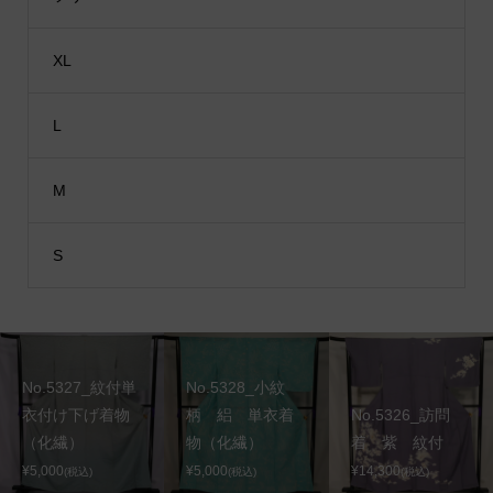
XL
L
M
S
No.5327_紋付単
No.5328_小紋
衣付け下げ着物
柄 絽 単衣着
No.5326_訪問
（化繊）
物（化繊）
着 紫 紋付
¥5,000
¥5,000
¥14,300
(税込)
(税込)
(税込)