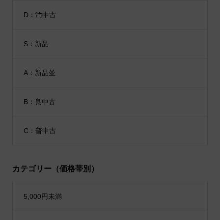
D：汚中古
S：新品
A：新品並
B：良中古
C：普中古
カテゴリー（価格帯別）
5,000円未満