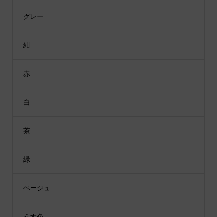
グレー
紺
赤
白
茶
緑
ベージュ
うす色