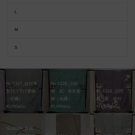
L
M
S
No.5327_紋付単
No.5328_小紋
衣付け下げ着物
柄 絽 単衣着
No.5326_訪問
（化繊）
物（化繊）
着 紫 紋付
¥5,000
¥5,000
¥14,300
(税込)
(税込)
(税込)
No.8049_反物