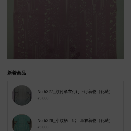
新着商品
No.5327_紋付単衣付け下げ着物（化繊）
¥5,000
No.5328_小紋柄 絽 単衣着物（化繊）
¥5,000