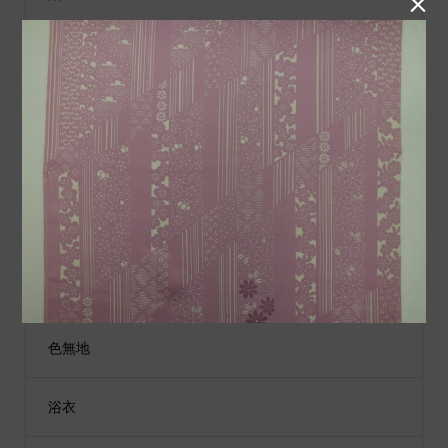

小物類
袋帯
男性用着物
江戸小紋
コート（道行、雨コート）
色無地
浴衣