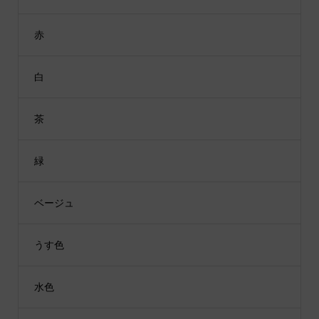
赤
白
茶
緑
ベージュ
うす色
水色