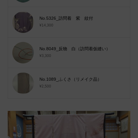
No.5326_訪問着 紫 紋付
¥14,300
No.8049_反物 白（訪問着仮縫い）
¥3,300
No.1089_ふくさ（リメイク品）
¥2,500