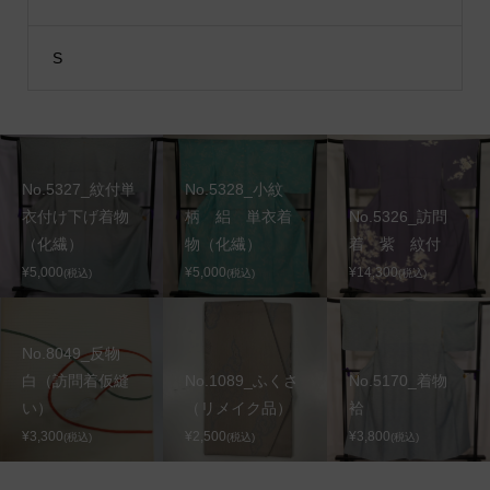
S
No.5327_紋付単
No.5328_小紋
衣付け下げ着物
柄 絽 単衣着
No.5326_訪問
（化繊）
物（化繊）
着 紫 紋付
¥5,000
¥5,000
¥14,300
(税込)
(税込)
(税込)
No.8049_反物
白（訪問着仮縫
No.1089_ふくさ
No.5170_着物
い）
（リメイク品）
袷
¥3,300
¥2,500
¥3,800
(税込)
(税込)
(税込)