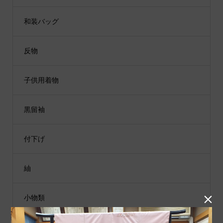
和装バッグ
反物
子供用着物
黒留袖
付下げ
紬

小物類