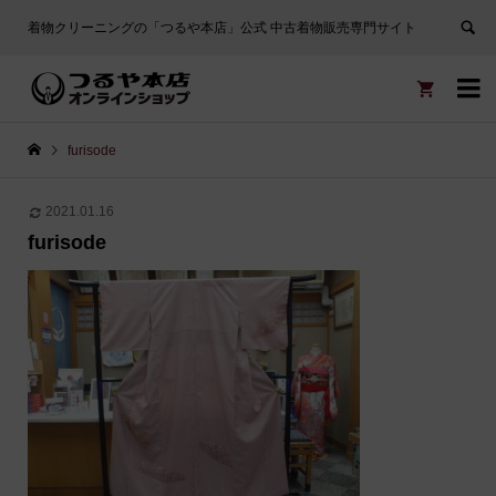
着物クリーニングの「つるや本店」公式 中古着物販売専門サイト


furisode
2021.01.16
furisode