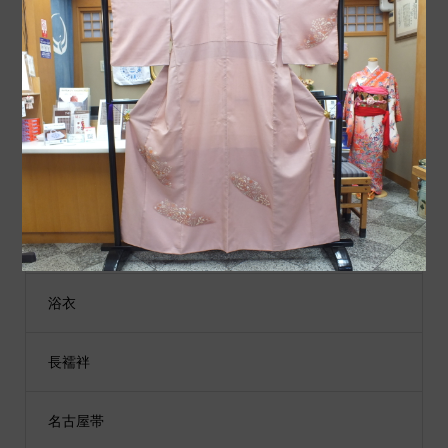
袋帯
男性用着物
江戸小紋
コート（道行、雨コート）
色無地
浴衣
長襦袢
名古屋帯