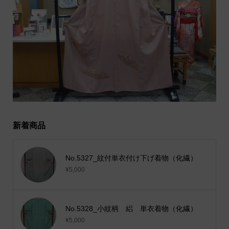
新着商品
No.5327_紋付単衣付け下げ着物（化繊）
¥5,000
No.5328_小紋柄 絽 単衣着物（化繊）
¥5,000