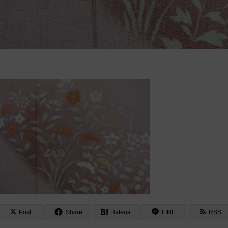
Post
Share
Hatena
LINE
RSS