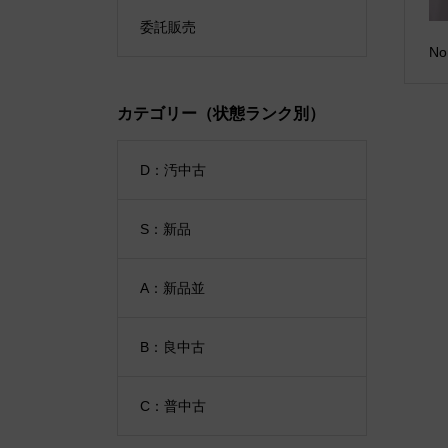
委託販売
N
カテゴリー（状態ランク別）
D：汚中古
S：新品
A：新品並
B：良中古
C：普中古