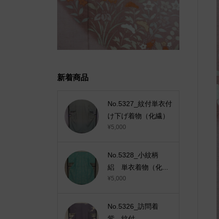
新着商品
No.5327_紋付単衣付
け下げ着物（化繊）
¥5,000
No.5328_小紋柄
絽 単衣着物（化...
¥5,000
No.5326_訪問着
紫 紋付