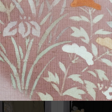
関連記事
o.5001 きもの除湿シート 1枚
No.5137_留袖 新品仮縫い
り