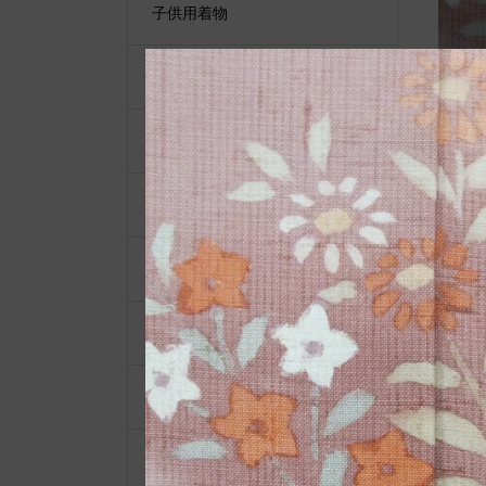
子供用着物
黒留袖
付下げ
紬
小物類
袋帯
男性用着物
江戸小紋