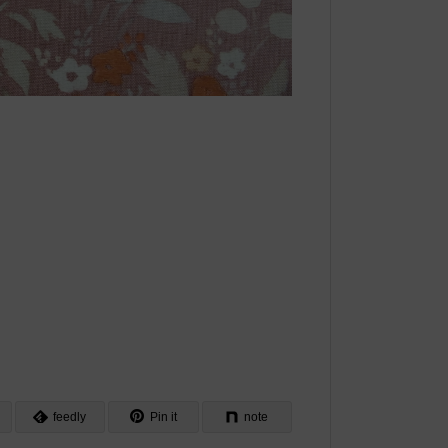
feedly
Pin it
note