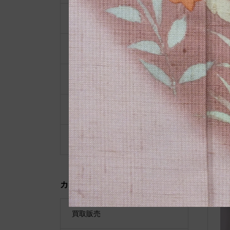
コート（道行、雨コート）
色無地
浴衣
長襦袢
N
名古屋帯
入
カテゴリー（販売種別）
買取販売