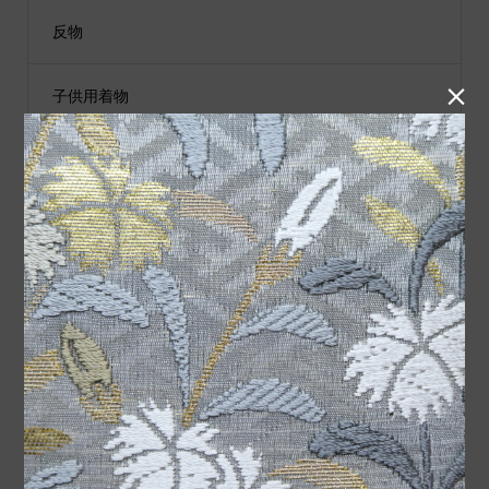
反物

子供用着物
黒留袖
付下げ
紬
小物類
袋帯
男性用着物