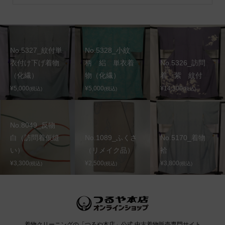
No.5327_紋付単
No.5328_小紋
衣付け下げ着物
柄 絽 単衣着
No.5326_訪問
（化繊）
物（化繊）
着 紫 紋付
¥5,000
¥5,000
¥14,300
(税込)
(税込)
(税込)
No.8049_反物
白（訪問着仮縫
No.1089_ふくさ
No.5170_着物
い）
（リメイク品）
袷
¥3,300
¥2,500
¥3,800
(税込)
(税込)
(税込)
着物クリーニングの「つるや本店」公式 中古着物販売専門サイト