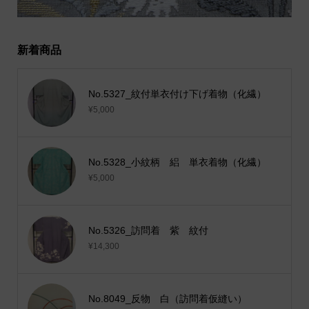
新着商品
No.5327_紋付単衣付け下げ着物（化繊）
¥5,000
No.5328_小紋柄 絽 単衣着物（化繊）
¥5,000
No.5326_訪問着 紫 紋付
¥14,300
No.8049_反物 白（訪問着仮縫い）