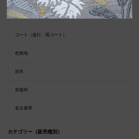
江戸小紋
コート（道行、雨コート）
色無地
浴衣
長襦袢
名古屋帯
カテゴリー（販売種別）