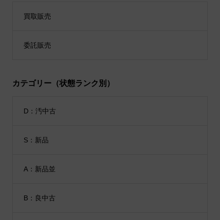
買取販売
委託販売
カテゴリー（状態ランク別）
D：汚中古
S：新品
A：新品並
B：良中古