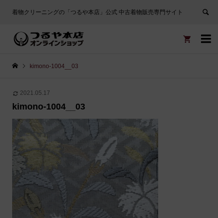
着物クリーニングの「つるや本店」公式 中古着物販売専門サイト


kimono-1004__03
2021.05.17
kimono-1004__03