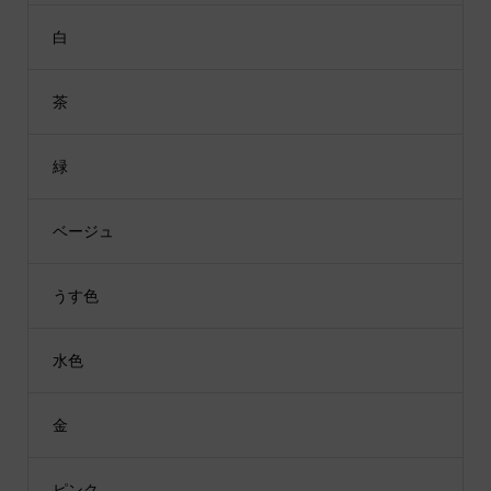
白
茶
緑
ベージュ
うす色
水色
金
ピンク