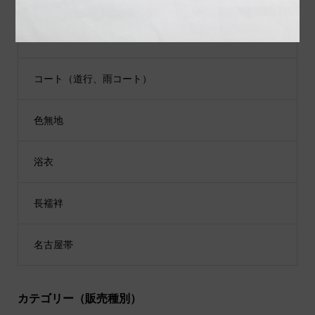
江戸小紋
コート（道行、雨コート）
色無地
浴衣
長襦袢
名古屋帯
カテゴリー（販売種別）