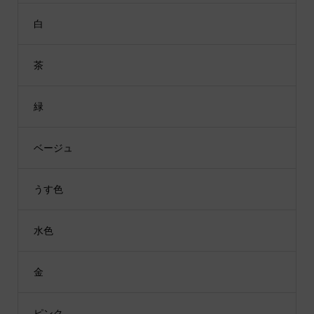
白
茶
緑
ベージュ
うす色
水色
金
ピンク