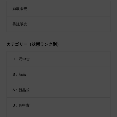
買取販売
委託販売
カテゴリー（状態ランク別）
D：汚中古
S：新品
A：新品並
B：良中古