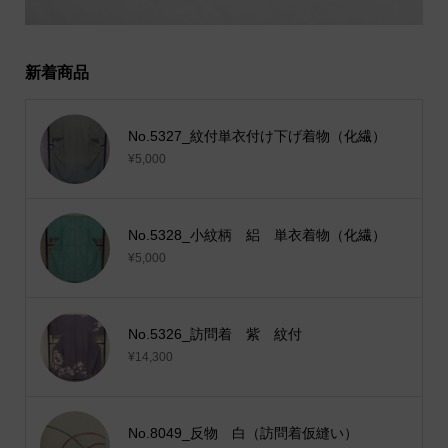
新着商品
No.5327_紋付単衣付け下げ着物（化繊）
¥5,000
No.5328_小紋柄 絽 単衣着物（化繊）
¥5,000
No.5326_訪問着 紫 紋付
¥14,300
No.8049_反物 白（訪問着仮縫い）