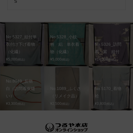
S
No.5327_紋付単
No.5328_小紋
衣付け下げ着物
柄 絽 単衣着
No.5326_訪問
（化繊）
物（化繊）
着 紫 紋付
¥5,000
¥5,000
¥14,300
(税込)
(税込)
(税込)
No.8049_反物
白（訪問着仮縫
No.1089_ふくさ
No.5170_着物
い）
（リメイク品）
袷
¥3,300
¥2,500
¥3,800
(税込)
(税込)
(税込)