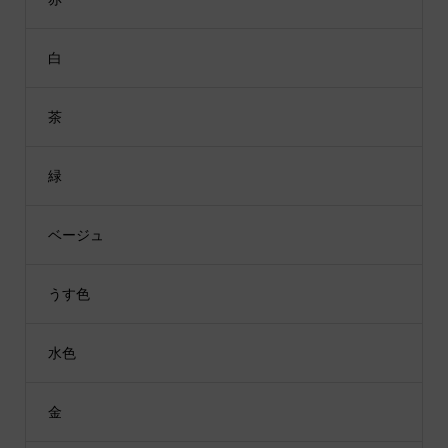
白
茶
緑
ベージュ
うす色
水色
金