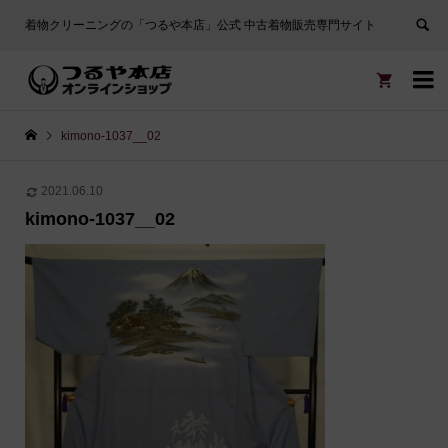
着物クリーニングの「つるや本店」公式 中古着物販売専門サイト


kimono-1037__02
2021.06.10
kimono-1037__02