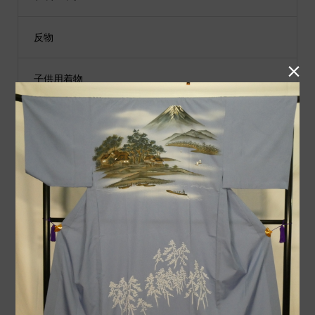
反物

子供用着物
黒留袖
付下げ
紬
小物類
袋帯