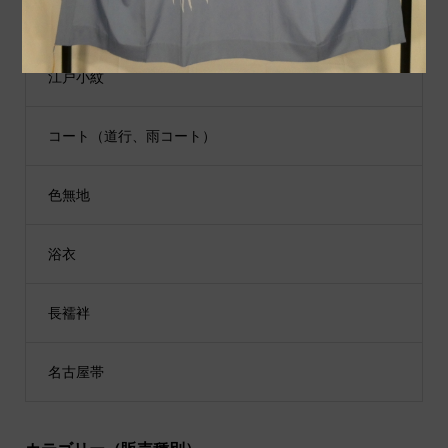
男性用着物
江戸小紋
コート（道行、雨コート）
色無地
浴衣
長襦袢
名古屋帯