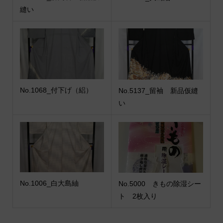
縫い
No.1068_付下げ（絽）
No.5137_留袖 新品仮縫
い
No.1006_白大島紬
No.5000 きもの除湿シー
ト 2枚入り