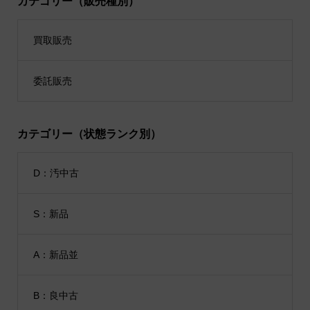
カテゴリー（販売種別）
買取販売
委託販売
カテゴリー（状態ランク別）
D：汚中古
S：新品
A：新品並
B：良中古