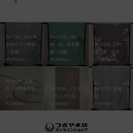
S
No.5327_紋付単
No.5328_小紋
衣付け下げ着物
柄 絽 単衣着
No.5326_訪問
（化繊）
物（化繊）
着 紫 紋付
¥5,000
¥5,000
¥14,300
(税込)
(税込)
(税込)
No.8049_反物
白（訪問着仮縫
No.1089_ふくさ
No.5170_着物
い）
（リメイク品）
袷
¥3,300
¥2,500
¥3,800
(税込)
(税込)
(税込)