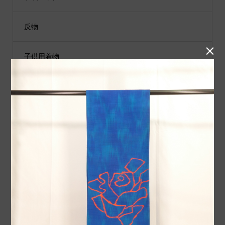
反物

子供用着物
黒留袖
付下げ
紬
小物類
袋帯