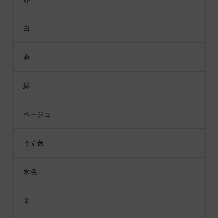
白
茶
緑
ベージュ
うす色
水色
金