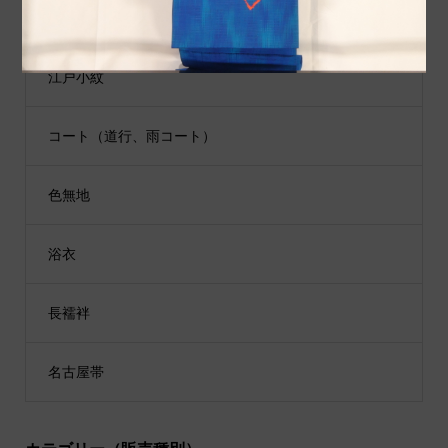
男性用着物
江戸小紋
コート（道行、雨コート）
色無地
浴衣
長襦袢
名古屋帯