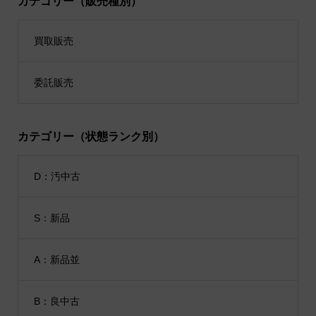
カテゴリー（販売種別）
買取販売
委託販売
カテゴリー（状態ランク別）
D：汚中古
S：新品
A：新品並
B：良中古