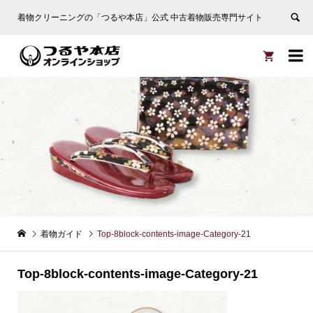
着物クリーニングの「つるや本店」公式 中古着物販売専門サイト


着物ガイド
Top-8block-contents-image-Category-21
Top-8block-contents-image-Category-21