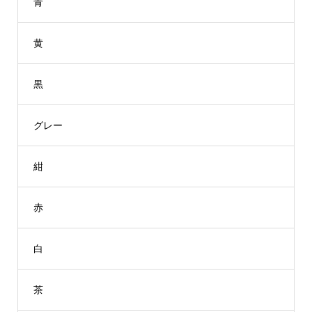
青
黄
黒
グレー
紺
赤
白
茶