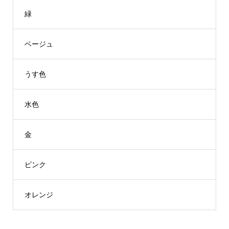
緑
ベージュ
うす色
水色
金
ピンク
オレンジ