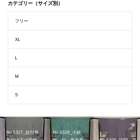
カテゴリー（サイズ別）
フリー
XL
L
M
S
No.5327_紋付単
No.5328_小紋
衣付け下げ着物
柄 絽 単衣着
No.5326_訪問