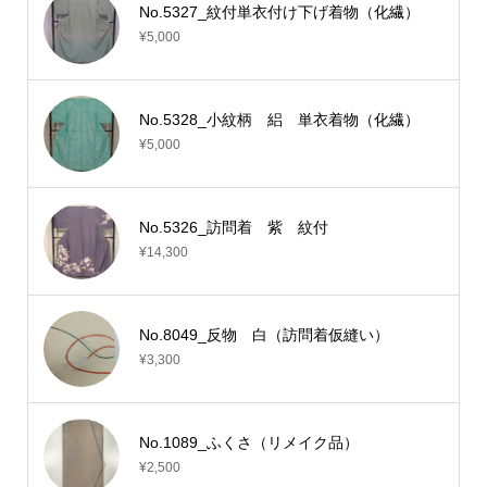
No.5327_紋付単衣付け下げ着物（化繊）
¥5,000
No.5328_小紋柄 絽 単衣着物（化繊）
¥5,000
No.5326_訪問着 紫 紋付
¥14,300
No.8049_反物 白（訪問着仮縫い）
¥3,300
No.1089_ふくさ（リメイク品）
¥2,500