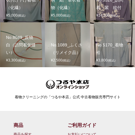
（化繊）
物（化繊）
着 紫 紋付
¥5,000
¥5,000
¥14,300
(税込)
(税込)
(税込)
No.8049_反物
白（訪問着仮縫
No.1089_ふくさ
No.5170_着物
い）
（リメイク品）
袷
¥3,300
¥2,500
¥3,800
(税込)
(税込)
(税込)
着物クリーニングの「つるや本店」公式 中古着物販売専門サイト
商品
ご利用ガイド
商品を探す
お支払いについて