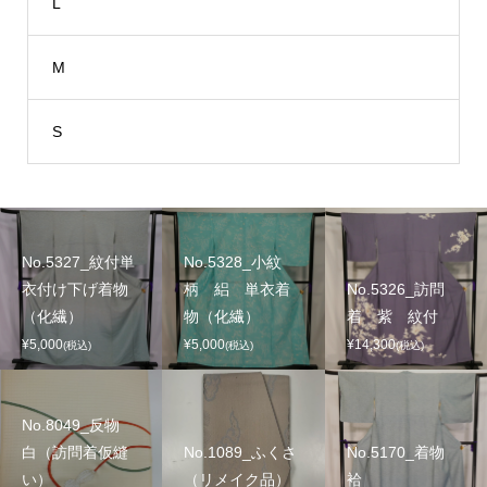
L
M
S
No.5327_紋付単
No.5328_小紋
衣付け下げ着物
柄 絽 単衣着
No.5326_訪問
（化繊）
物（化繊）
着 紫 紋付
¥5,000
¥5,000
¥14,300
(税込)
(税込)
(税込)
No.8049_反物
白（訪問着仮縫
No.1089_ふくさ
No.5170_着物
い）
（リメイク品）
袷