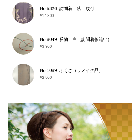
No.5326_訪問着 紫 紋付
¥14,300
No.8049_反物 白（訪問着仮縫い）
¥3,300
No.1089_ふくさ（リメイク品）
¥2,500