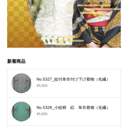
新着商品
No.5327_紋付単衣付け下げ着物（化繊）
¥5,000
No.5328_小紋柄 絽 単衣着物（化繊）
¥5,000