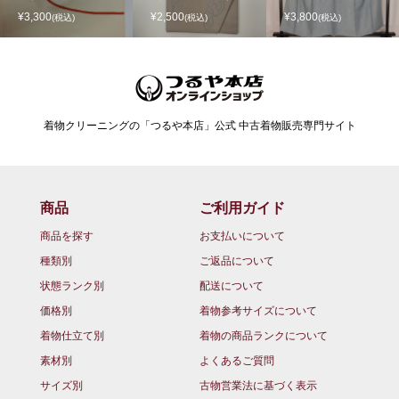
¥3,300
¥2,500
¥3,800
(税込)
(税込)
(税込)
着物クリーニングの「つるや本店」公式 中古着物販売専門サイト
商品
ご利用ガイド
商品を探す
お支払いについて
種類別
ご返品について
状態ランク別
配送について
価格別
着物参考サイズについて
着物仕立て別
着物の商品ランクについて
素材別
よくあるご質問
サイズ別
古物営業法に基づく表示