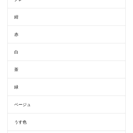
紺
赤
白
茶
緑
ベージュ
うす色