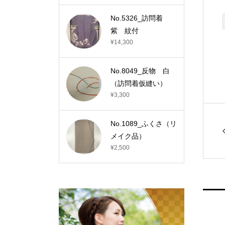
No.5326_訪問着
紫 紋付
¥14,300
No.8049_反物 白
（訪問着仮縫い）
¥3,300
No.1089_ふくさ（リ
メイク品）
¥2,500