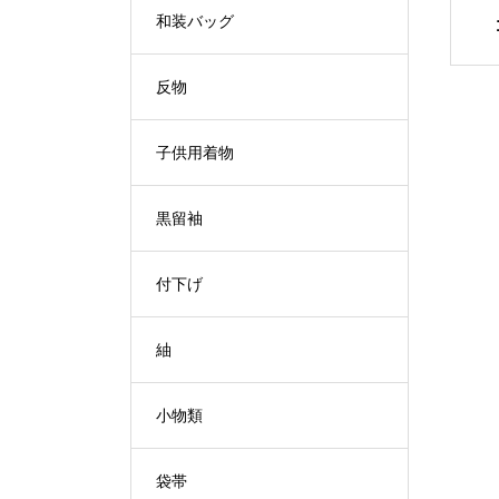
和装バッグ
反物
子供用着物
黒留袖
付下げ
紬
小物類
袋帯