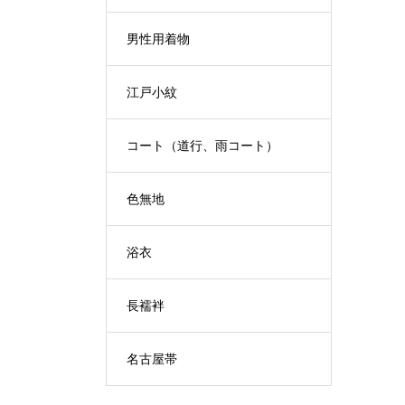
男性用着物
江戸小紋
コート（道行、雨コート）
色無地
浴衣
長襦袢
名古屋帯