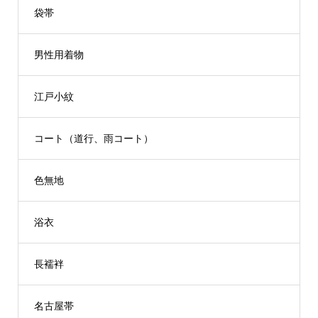
袋帯
男性用着物
江戸小紋
コート（道行、雨コート）
色無地
浴衣
長襦袢
名古屋帯