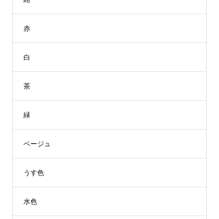
赤
白
茶
緑
ベージュ
うす色
水色