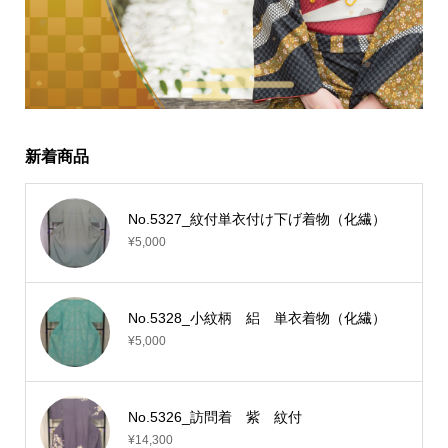
新着商品
No.5327_紋付単衣付け下げ着物（化繊）
¥5,000
No.5328_小紋柄 絽 単衣着物（化繊）
¥5,000
No.5326_訪問着 紫 紋付
¥14,300