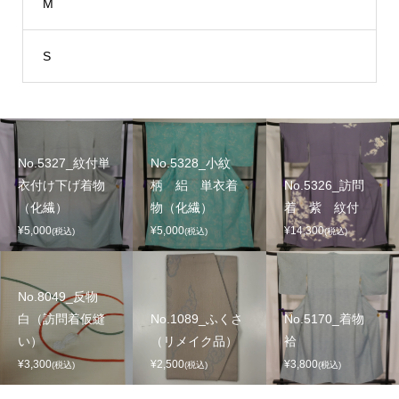
M
S
No.5327_紋付単
No.5328_小紋
衣付け下げ着物
柄 絽 単衣着
No.5326_訪問
（化繊）
物（化繊）
着 紫 紋付
¥5,000
¥5,000
¥14,300
(税込)
(税込)
(税込)
No.8049_反物
白（訪問着仮縫
No.1089_ふくさ
No.5170_着物
い）
（リメイク品）
袷
¥3,300
¥2,500
¥3,800
(税込)
(税込)
(税込)