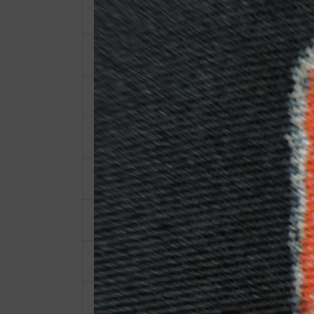
和装バッグ
反物
子供用着物
黒留袖
付下げ
紬
小物類
袋帯