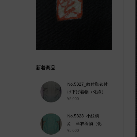
新着商品
No.5327_紋付単衣付
け下げ着物（化繊）
¥5,000
No.5328_小紋柄
絽 単衣着物（化...
¥5,000