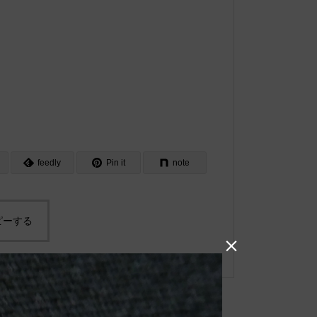
feedly
Pin it
note
ピーする
