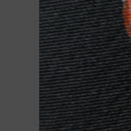
男性用着物
江戸小紋
コート（道行、雨コート）
色無地
浴衣
長襦袢
名古屋帯