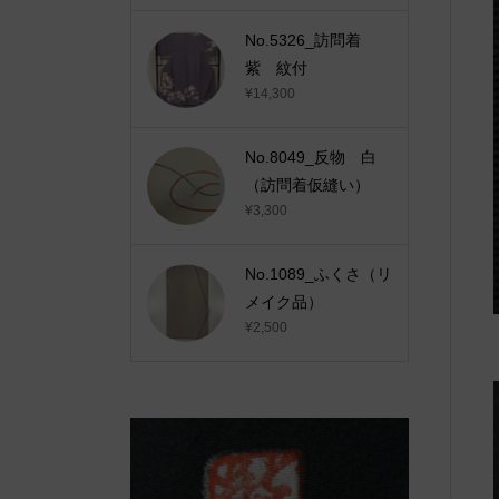
No.5326_訪問着
紫 紋付
¥14,300
No.8049_反物 白
（訪問着仮縫い）
¥3,300
No.1089_ふくさ（リ
メイク品）
¥2,500