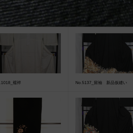
関連記事
.1018_襦袢
No.5137_留袖 新品仮縫い