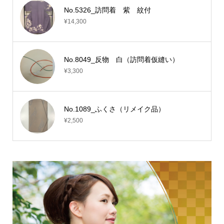
No.5326_訪問着 紫 紋付
¥14,300
No.8049_反物 白（訪問着仮縫い）
¥3,300
No.1089_ふくさ（リメイク品）
¥2,500