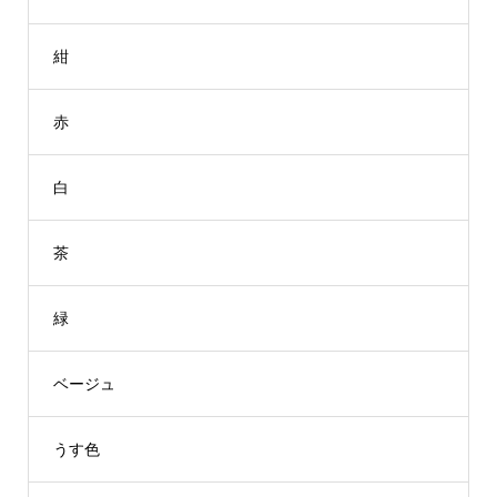
紺
赤
白
茶
緑
ベージュ
うす色