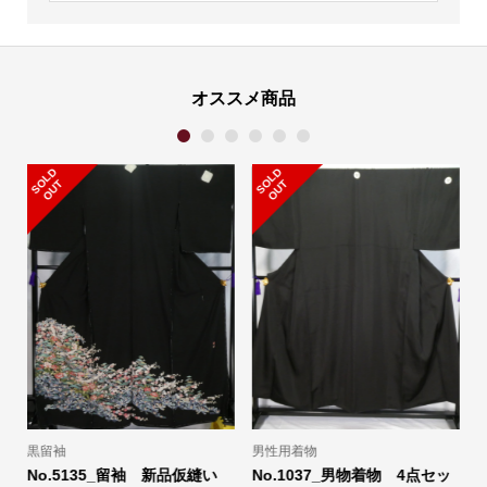
オススメ商品
1
2
3
4
5
6
S
L
D
O
U
S
L
D
O
U
O
T
O
T
小物類
訪問着
 4点セッ
No.1081_ふくさ（リメイク
No.1061_訪問着 新品