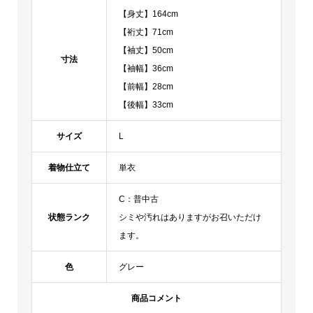
【身丈】164cm
【裄丈】71cm
【袖丈】50cm
寸法
【袖幅】36cm
【前幅】28cm
【後幅】33cm
サイズ
L
着物仕立て
単衣
C：普中古
状態ランク
シミや汚れはありますがお召いただけ
ます。
色
グレー
商品コメント