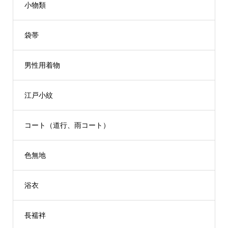
小物類
袋帯
男性用着物
江戸小紋
コート（道行、雨コート）
色無地
浴衣
長襦袢