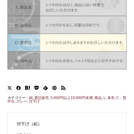
カテゴリー：
絹
,
委託販売
,
5,000円以上10,000円未満
,
商品
,
L
,
単衣
,
C：普
中古
,
グレー
,
付下げ
付下げ（絽）