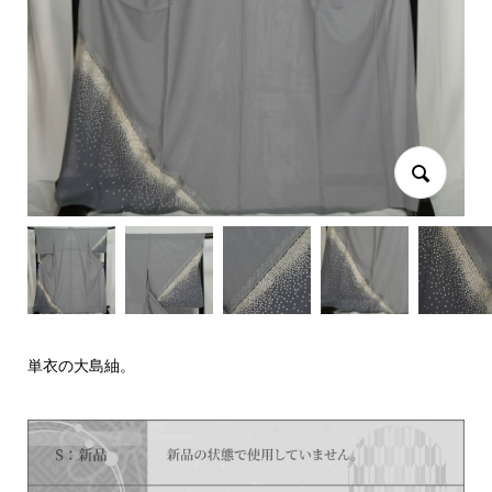
単衣の大島紬。