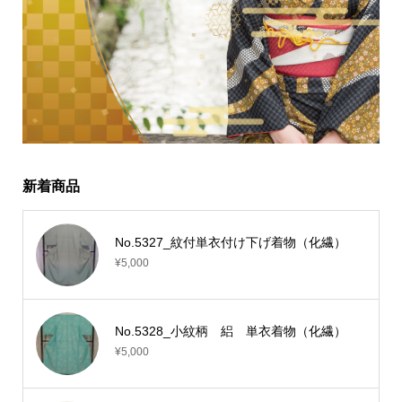
新着商品
No.5327_紋付単衣付け下げ着物（化繊）
¥5,000
No.5328_小紋柄 絽 単衣着物（化繊）
¥5,000