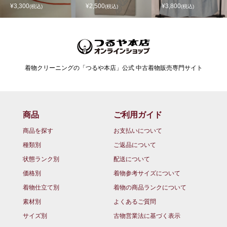
¥3,300
¥2,500
¥3,800
(税込)
(税込)
(税込)
着物クリーニングの「つるや本店」公式 中古着物販売専門サイト
商品
ご利用ガイド
商品を探す
お支払いについて
種類別
ご返品について
状態ランク別
配送について
価格別
着物参考サイズについて
着物仕立て別
着物の商品ランクについて
素材別
よくあるご質問
サイズ別
古物営業法に基づく表示