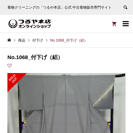
着物クリーニングの「つるや本店」公式 中古着物販売専門サイト


商品
付下げ
No.1068_付下げ（絽）
No.1068_付下げ（絽）
S
L
D
O
U
O
T