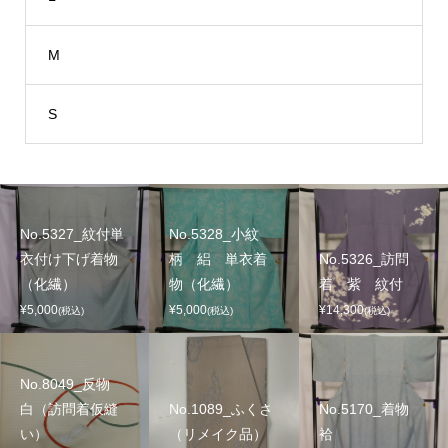
M
S
No.5327_紋付単
No.5328_小紋
衣付け下げ着物
柄 絽 単衣着
No.5326_訪問
（化繊）
物（化繊）
着 紫 紋付
¥5,000
¥5,000
¥14,300
(税込)
(税込)
(税込)
No.8049_反物
白（訪問着仮縫
No.1089_ふくさ
No.5170_着物
い）
（リメイク品）
袷