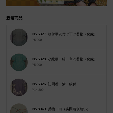
新着商品
No.5327_紋付単衣付け下げ着物（化繊）
¥5,000
No.5328_小紋柄 絽 単衣着物（化繊）
¥5,000
No.5326_訪問着 紫 紋付
¥14,300
No.8049_反物 白（訪問着仮縫い）