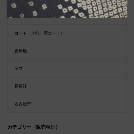
江戸小紋
コート（道行、雨コート）
色無地
浴衣
長襦袢
名古屋帯
カテゴリー（販売種別）