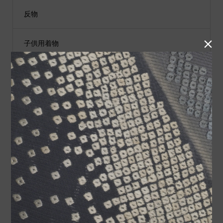
反物

子供用着物
黒留袖
付下げ
紬
小物類
袋帯
男性用着物