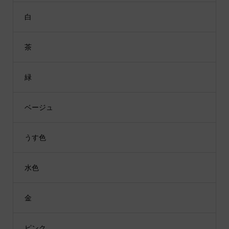
白
茶
緑
ベージュ
うす色
水色
金
ピンク