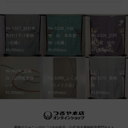
No.5327_紋付単
No.5328_小紋
衣付け下げ着物
柄 絽 単衣着
No.5326_訪問
（化繊）
物（化繊）
着 紫 紋付
¥5,000
¥5,000
¥14,300
(税込)
(税込)
(税込)
No.8049_反物
白（訪問着仮縫
No.1089_ふくさ
No.5170_着物
い）
（リメイク品）
袷
¥3,300
¥2,500
¥3,800
(税込)
(税込)
(税込)
着物クリーニングの「つるや本店」公式 中古着物販売専門サイト