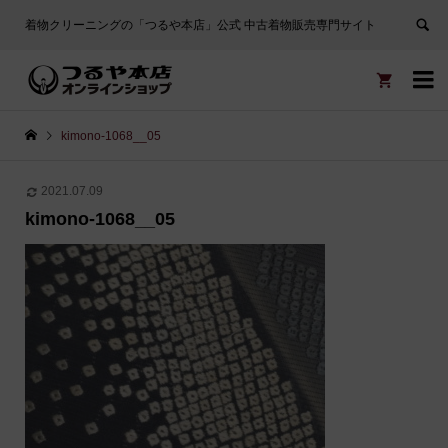
着物クリーニングの「つるや本店」公式 中古着物販売専門サイト


kimono-1068__05
2021.07.09
kimono-1068__05