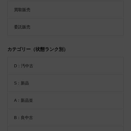
買取販売
委託販売
カテゴリー（状態ランク別）
D：汚中古
S：新品
A：新品並
B：良中古