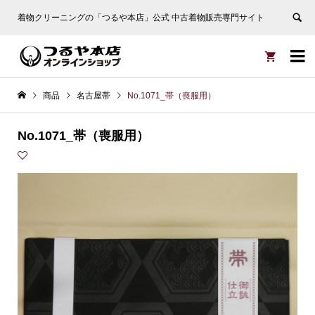
着物クリーニングの「つるや本店」公式 中古着物販売専門サイト


商品
名古屋帯
No.1071_帯（喪服用）
No.1071_帯（喪服用）