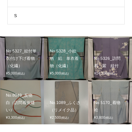
S
No.5327_紋付単
No.5328_小紋
衣付け下げ着物
柄 絽 単衣着
No.5326_訪問
（化繊）
物（化繊）
着 紫 紋付
¥5,000
¥5,000
¥14,300
(税込)
(税込)
(税込)
No.8049_反物
白（訪問着仮縫
No.1089_ふくさ
No.5170_着物
い）
（リメイク品）
袷
¥3,300
¥2,500
¥3,800
(税込)
(税込)
(税込)