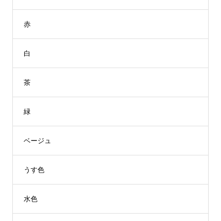
赤
白
茶
緑
ベージュ
うす色
水色