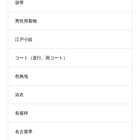
袋帯
男性用着物
江戸小紋
コート（道行、雨コート）
色無地
浴衣
長襦袢
名古屋帯