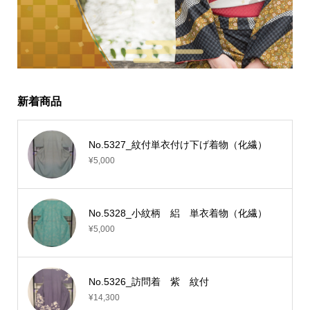
新着商品
No.5327_紋付単衣付け下げ着物（化繊）
¥5,000
No.5328_小紋柄 絽 単衣着物（化繊）
¥5,000
No.5326_訪問着 紫 紋付
¥14,300