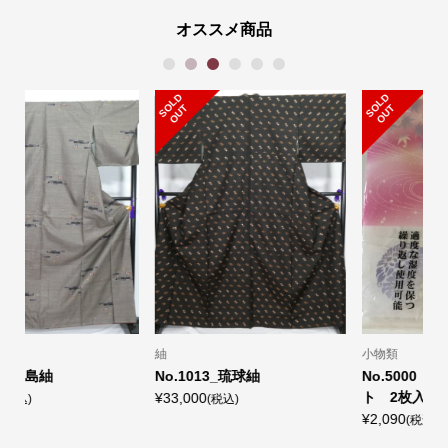
オススメ商品
1
2
3
4
5
6
S
L
D
O
U
S
L
D
O
U
O
T
O
T
小物類
小物類
No.5000 きもの除湿シー
No.1056_帯締め
ト 2枚入り
¥5,500
¥
(税込)
¥2,090
(税込)