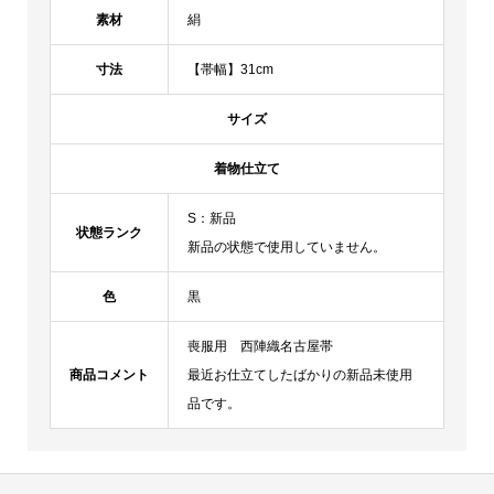
素材
絹
寸法
【帯幅】31cm
サイズ
着物仕立て
S：新品
状態ランク
新品の状態で使用していません。
色
黒
喪服用 西陣織名古屋帯
商品コメント
最近お仕立てしたばかりの新品未使用
品です。