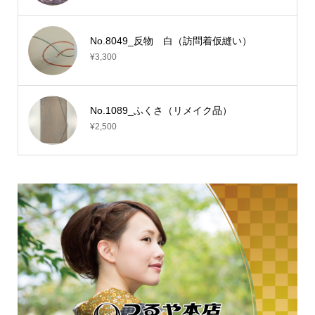
No.8049_反物 白（訪問着仮縫い）
¥3,300
No.1089_ふくさ（リメイク品）
¥2,500