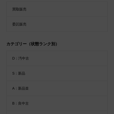
買取販売
委託販売
カテゴリー（状態ランク別）
D：汚中古
S：新品
A：新品並
B：良中古