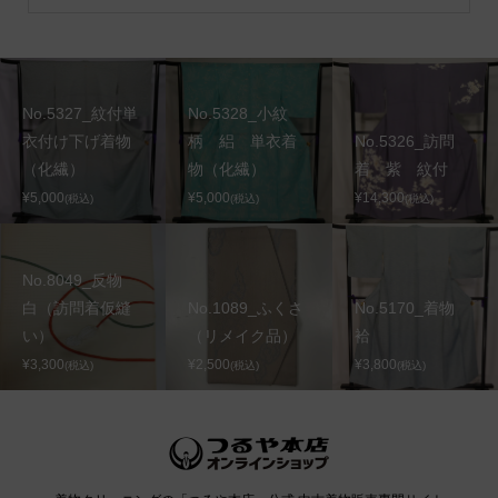
No.5327_紋付単
No.5328_小紋
衣付け下げ着物
柄 絽 単衣着
No.5326_訪問
（化繊）
物（化繊）
着 紫 紋付
¥5,000
¥5,000
¥14,300
(税込)
(税込)
(税込)
No.8049_反物
白（訪問着仮縫
No.1089_ふくさ
No.5170_着物
い）
（リメイク品）
袷
¥3,300
¥2,500
¥3,800
(税込)
(税込)
(税込)