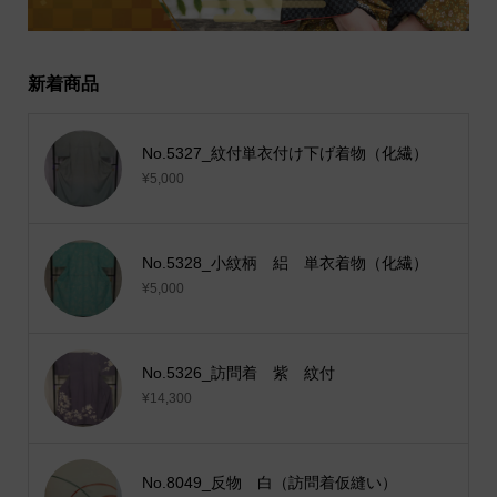
新着商品
No.5327_紋付単衣付け下げ着物（化繊）
¥5,000
No.5328_小紋柄 絽 単衣着物（化繊）
¥5,000
No.5326_訪問着 紫 紋付
¥14,300
No.8049_反物 白（訪問着仮縫い）