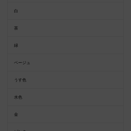
白
茶
緑
ベージュ
うす色
水色
金