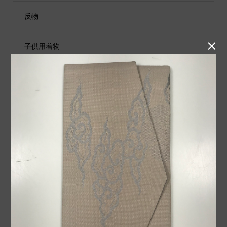
反物

子供用着物
黒留袖
付下げ
紬
小物類
袋帯
男性用着物