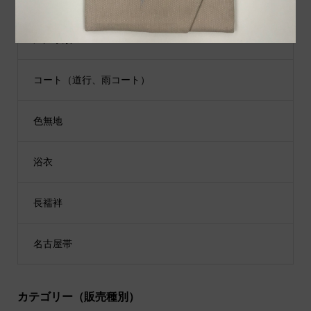
江戸小紋
コート（道行、雨コート）
色無地
浴衣
長襦袢
名古屋帯
カテゴリー（販売種別）