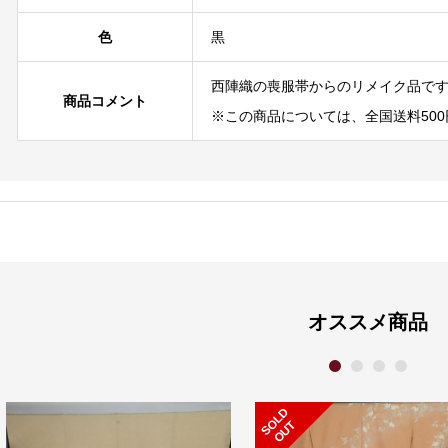
色
黒
西陣織の喪服帯からのリメイク品で
商品コメント
※この商品については、全国送料500
オススメ商品
1
2
3
4
S
L
D
O
U
O
T