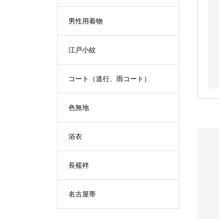
男性用着物
江戸小紋
コート（道行、雨コート）
色無地
浴衣
長襦袢
名古屋帯
S
L
D
O
U
O
T