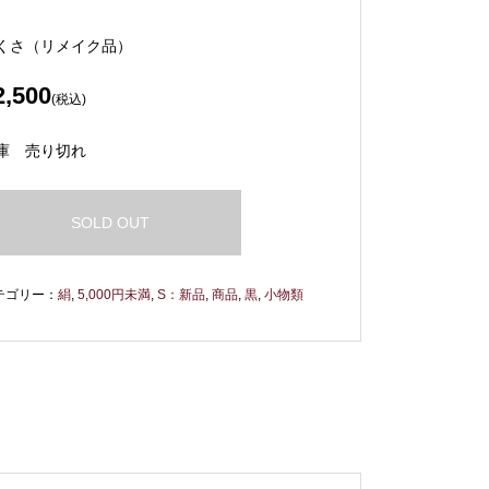
くさ（リメイク品）
2,500
(税込)
庫
売り切れ
SOLD OUT
テゴリー：
絹
,
5,000円未満
,
S：新品
,
商品
,
黒
,
小物類