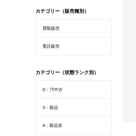
カテゴリー（販売種別）
買取販売
委託販売
カテゴリー（状態ランク別）
付下げ
1061_訪問着 新品仮縫い
No.1002_付下げ
D：汚中古
00
¥95,000
(税込)
(税込)
S：新品
A：新品並