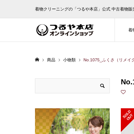
着物クリーニングの「つるや本店」公式 中古着物販
着
商品
小物類
No.1075_ふくさ（リメイ
No
S
L
D
O
U
O
T