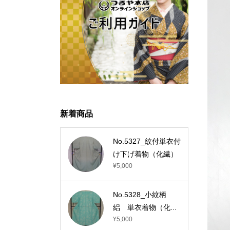
新着商品
No.5327_紋付単衣付
け下げ着物（化繊）
¥5,000
No.5328_小紋柄
絽 単衣着物（化...
¥5,000