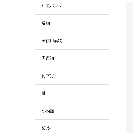
和装バッグ
反物
子供用着物
黒留袖
付下げ
紬
小物類
袋帯