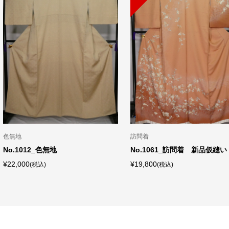
黒留袖
付下げ
No.1058_留袖 新品仮縫い
No.5327_紋付単衣付け下げ着
（化繊）
¥19,800
(税込)
¥5,000
(税込)