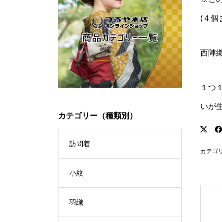
(４
西陣
１つ
いが
カテゴリー（種類別）
訪問着
カテゴ
小紋
羽織