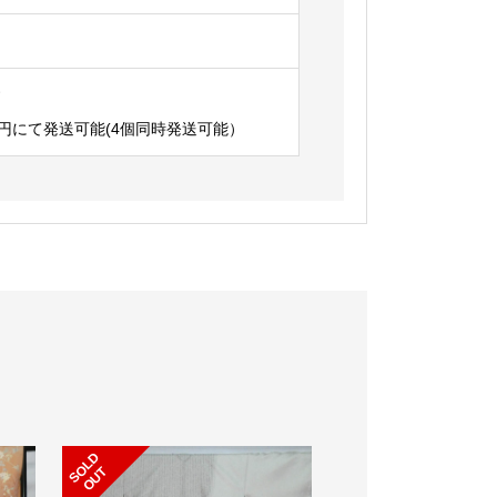
す
円にて発送可能(4個同時発送可能）
S
L
D
O
U
O
T