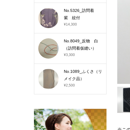
No.5326_訪問着
紫 紋付
¥14,300
No.8049_反物 白
（訪問着仮縫い）
¥3,300
No.1089_ふくさ（リ
メイク品）
¥2,500
※こ