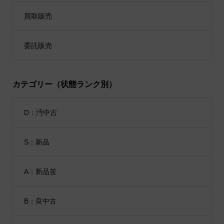
買取販売
委託販売
カテゴリー（状態ランク別）
D：汚中古
S：新品
A：新品並
B：良中古