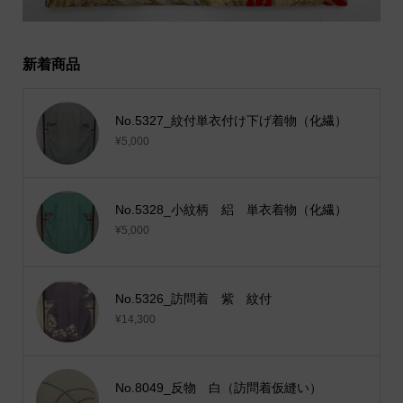
新着商品
No.5327_紋付単衣付け下げ着物（化繊）
¥5,000
No.5328_小紋柄 絽 単衣着物（化繊）
¥5,000
No.5326_訪問着 紫 紋付
¥14,300
No.8049_反物 白（訪問着仮縫い）