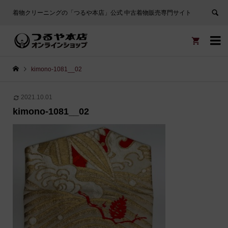
着物クリーニングの「つるや本店」公式 中古着物販売専門サイト


kimono-1081__02
2021.10.01
kimono-1081__02