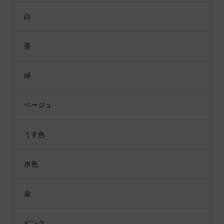
白
茶
緑
ベージュ
うす色
水色
金
ピンク