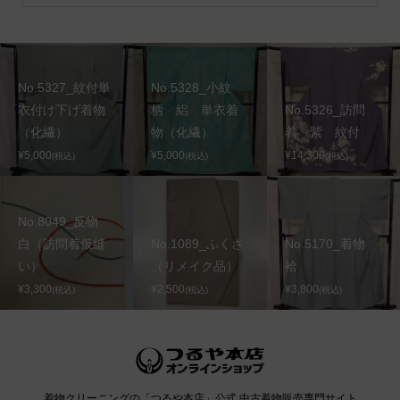
No.5327_紋付単
No.5328_小紋
衣付け下げ着物
柄 絽 単衣着
No.5326_訪問
（化繊）
物（化繊）
着 紫 紋付
¥5,000
¥5,000
¥14,300
(税込)
(税込)
(税込)
No.8049_反物
白（訪問着仮縫
No.1089_ふくさ
No.5170_着物
い）
（リメイク品）
袷
¥3,300
¥2,500
¥3,800
(税込)
(税込)
(税込)
着物クリーニングの「つるや本店」公式 中古着物販売専門サイト