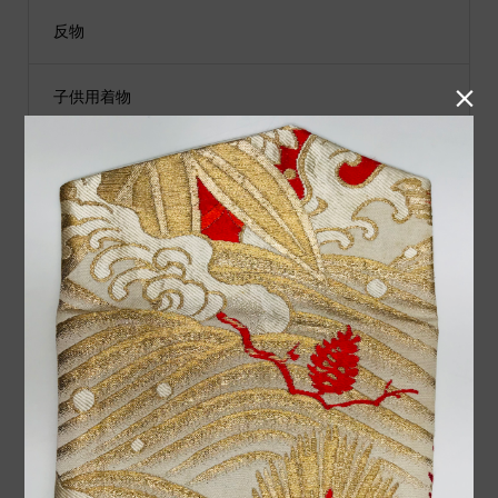
反物

子供用着物
黒留袖
付下げ
紬
小物類
袋帯
男性用着物