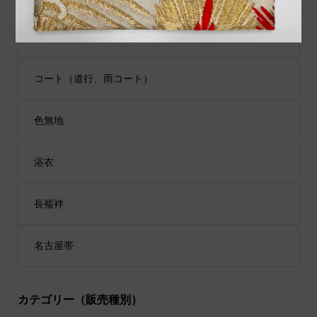
江戸小紋
コート（道行、雨コート）
色無地
浴衣
長襦袢
名古屋帯
カテゴリー（販売種別）