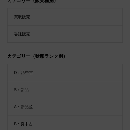
カテゴリー（販売種別）
買取販売
委託販売
カテゴリー（状態ランク別）
D：汚中古
S：新品
A：新品並
B：良中古