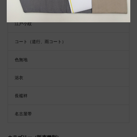
男性用着物
江戸小紋
コート（道行、雨コート）
色無地
浴衣
長襦袢
名古屋帯