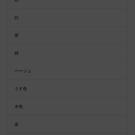
白
茶
緑
ベージュ
うす色
水色
金