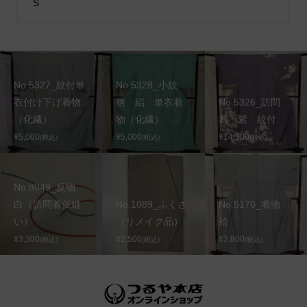
S
No.5327_紋付単
No.5328_小紋
衣付け下げ着物
柄 絽 単衣着
No.5326_訪問
（化繊）
物（化繊）
着 紫 紋付
¥5,000
¥5,000
¥14,300
(税込)
(税込)
(税込)
No.8049_反物
白（訪問着仮縫
No.1089_ふくさ
No.5170_着物
い）
（リメイク品）
袷
¥3,300
¥2,500
¥3,800
(税込)
(税込)
(税込)