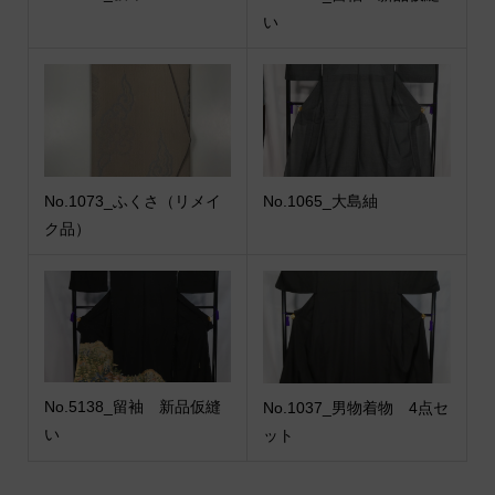
い
No.1073_ふくさ（リメイ
No.1065_大島紬
ク品）
No.5138_留袖 新品仮縫
No.1037_男物着物 4点セ
い
ット