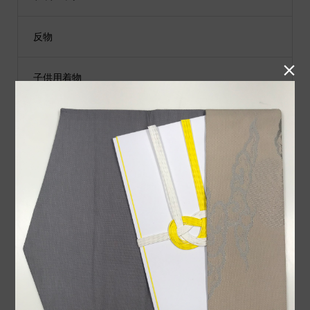
反物

子供用着物
黒留袖
付下げ
紬
小物類
袋帯