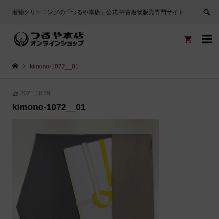
着物クリーニングの「つるや本店」公式 中古着物販売専門サイト


kimono-1072__01
2021.10.29
kimono-1072__01