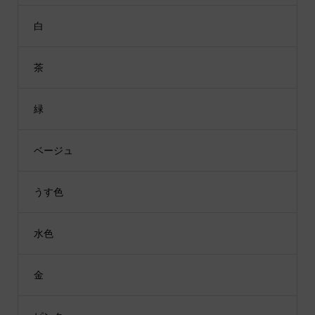
白
茶
緑
ベージュ
うす色
水色
金