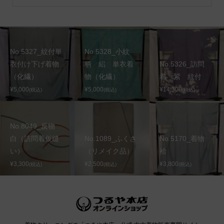
No.5327_紋付単
No.5328_小紋
衣付け下げ着物
柄 絽 単衣着
No.5326_訪問
（化繊）
物（化繊）
着 紫 紋付
¥5,000
¥5,000
¥14,300
(税込)
(税込)
(税込)
No.8049_反物
白（訪問着仮縫
No.1089_ふくさ
No.5170_着物
い）
（リメイク品）
袷
¥3,300
¥2,500
¥3,800
(税込)
(税込)
(税込)