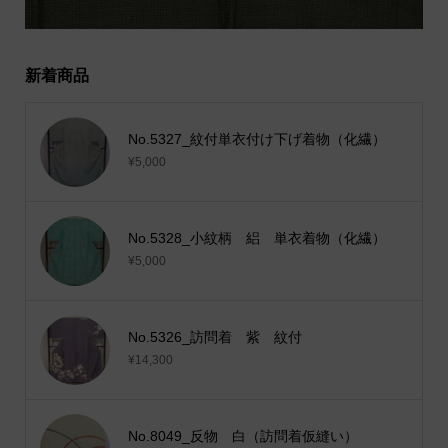
新着商品
No.5327_紋付単衣付け下げ着物（化繊）
¥5,000
No.5328_小紋柄 絽 単衣着物（化繊）
¥5,000
No.5326_訪問着 紫 紋付
¥14,300
No.8049_反物 白（訪問着仮縫い）