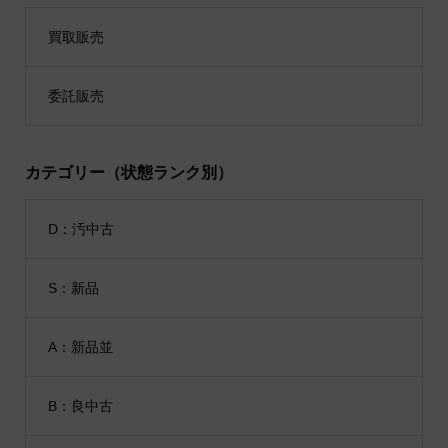
買取販売
委託販売
カテゴリー（状態ランク別）
D：汚中古
S：新品
A：新品並
B：良中古