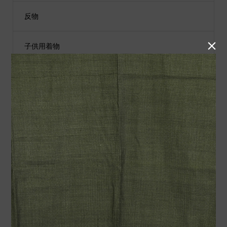
反物

子供用着物
黒留袖
付下げ
紬
小物類
袋帯
男性用着物