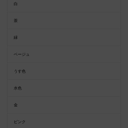
白
茶
緑
ベージュ
うす色
水色
金
ピンク