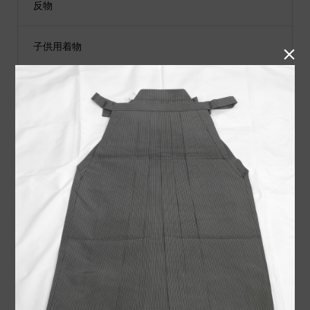
反物
子供用着物

黒留袖
付下げ
紬
小物類
袋帯
男性用着物