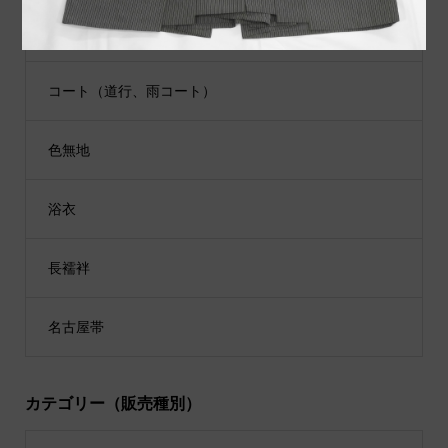
江戸小紋
コート（道行、雨コート）
色無地
浴衣
長襦袢
名古屋帯
カテゴリー（販売種別）