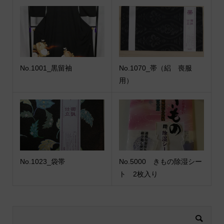
No.1001_黒留袖
No.1070_帯（絽 喪服
用）
No.1023_袋帯
No.5000 きもの除湿シー
ト 2枚入り