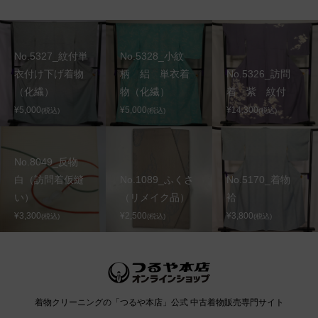
No.5327_紋付単
No.5328_小紋
衣付け下げ着物
柄 絽 単衣着
No.5326_訪問
（化繊）
物（化繊）
着 紫 紋付
¥5,000
¥5,000
¥14,300
(税込)
(税込)
(税込)
No.8049_反物
白（訪問着仮縫
No.1089_ふくさ
No.5170_着物
い）
（リメイク品）
袷
¥3,300
¥2,500
¥3,800
(税込)
(税込)
(税込)
着物クリーニングの「つるや本店」公式 中古着物販売専門サイト