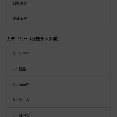
買取販売
委託販売
カテゴリー（状態ランク別）
D：汚中古
S：新品
A：新品並
B：良中古
C：普中古