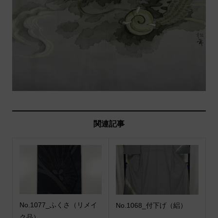
関連記事
No.1077_ふくさ（リメイ
No.1068_付下げ（絽）
ク品）