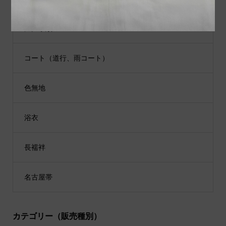
江戸小紋
コート（道行、雨コート）
色無地
浴衣
長襦袢
名古屋帯
カテゴリー（販売種別）