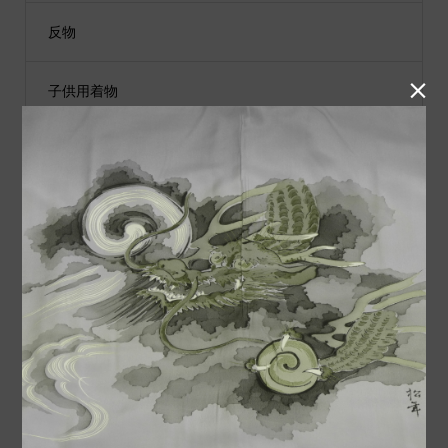
反物

子供用着物
黒留袖
付下げ
紬
小物類
袋帯
男性用着物