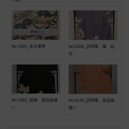
No.1021_名古屋帯
No.5326_訪問着 紫 紋
付
No.1062_留袖 新品仮縫
No.5133_訪問着 新品仮
い
縫い