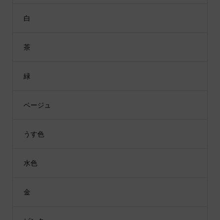
白
茶
緑
ベージュ
うす色
水色
金