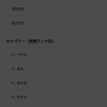
買取販売
委託販売
カテゴリー（状態ランク別）
D：汚中古
S：新品
A：新品並
B：良中古