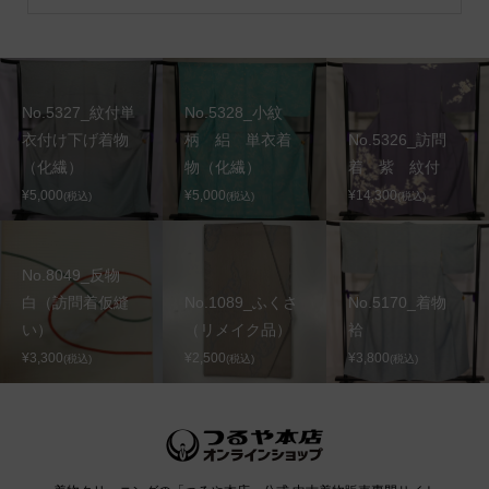
No.5327_紋付単
No.5328_小紋
衣付け下げ着物
柄 絽 単衣着
No.5326_訪問
（化繊）
物（化繊）
着 紫 紋付
¥5,000
¥5,000
¥14,300
(税込)
(税込)
(税込)
No.8049_反物
白（訪問着仮縫
No.1089_ふくさ
No.5170_着物
い）
（リメイク品）
袷
¥3,300
¥2,500
¥3,800
(税込)
(税込)
(税込)