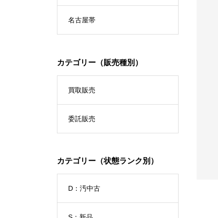
名古屋帯
カテゴリー（販売種別）
買取販売
紬
委託販売
326_訪問着 紫 紋付
No.1013_琉球紬
00
¥33,000
(税込)
(税込)
カテゴリー（状態ランク別）
D：汚中古
S：新品