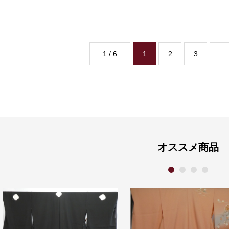
1 / 6
1
2
3
…
オススメ商品
1
2
3
4