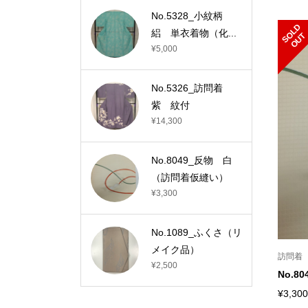
No.5328_小紋柄
S
L
D
O
U
絽 単衣着物（化...
O
T
¥5,000
No.5326_訪問着
紫 紋付
¥14,300
No.8049_反物 白
（訪問着仮縫い）
¥3,300
No.1089_ふくさ（リ
メイク品）
訪問着
¥2,500
No.
¥3,300