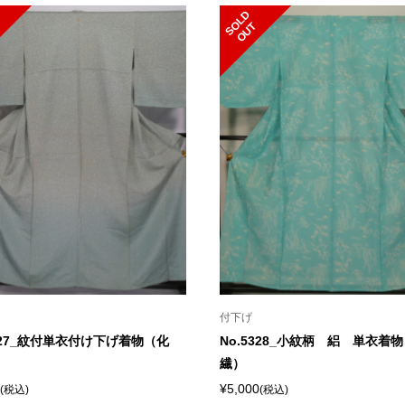
S
L
D
O
U
O
T
付下げ
5327_紋付単衣付け下げ着物（化
No.5328_小紋柄 絽 単衣着
繊）
¥5,000
(税込)
(税込)