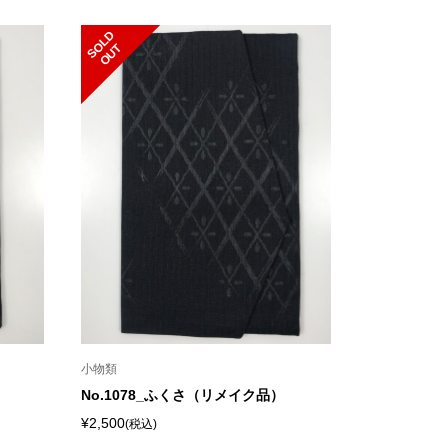
S
L
D
O
U
O
T
小物類
No.1078_ふくさ（リメイク品）
¥2,500
(税込)