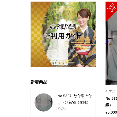
S
L
D
O
U
O
T
新着商品
付下げ
No.5327_紋付単衣付
No.
け下げ着物（化繊）
繊）
¥5,000
¥5,000