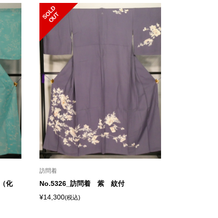
S
L
D
O
U
O
T
訪問着
物（化
No.5326_訪問着 紫 紋付
¥14,300
(税込)