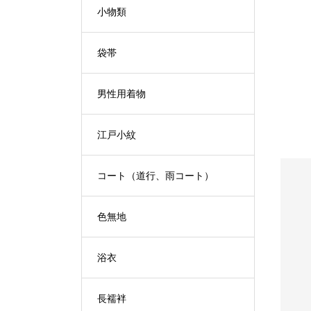
小物類
袋帯
男性用着物
江戸小紋
コート（道行、雨コート）
色無地
浴衣
S
L
D
O
U
O
T
長襦袢