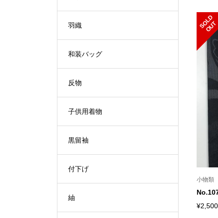
S
L
D
O
U
O
T
羽織
和装バッグ
反物
子供用着物
黒留袖
付下げ
小物類
No.
紬
¥2,500