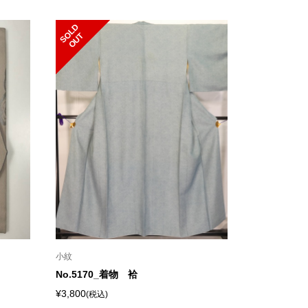
S
L
D
O
U
O
T
小紋
No.5170_着物 袷
¥3,800
(税込)