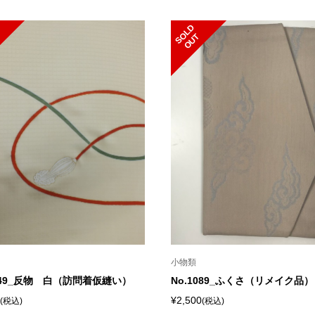
S
L
D
O
U
O
T
小物類
8049_反物 白（訪問着仮縫い）
No.1089_ふくさ（リメイク品）
¥2,500
(税込)
(税込)