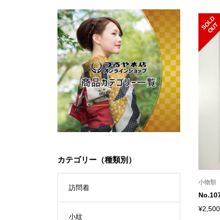
S
L
D
O
U
O
T
カテゴリー（種類別）
小物類
訪問着
No.
¥2,500
小紋