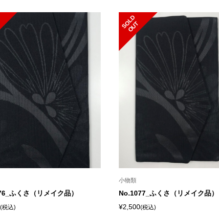
S
L
D
O
U
O
T
小物類
1076_ふくさ（リメイク品）
No.1077_ふくさ（リメイク品）
¥2,500
(税込)
(税込)