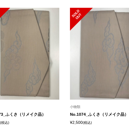
S
L
D
O
U
O
T
小物類
1073_ふくさ（リメイク品）
No.1074_ふくさ（リメイク品）
¥2,500
(税込)
(税込)