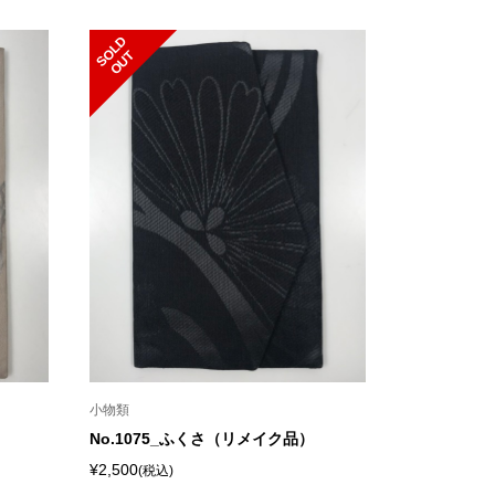
S
L
D
O
U
O
T
小物類
No.1075_ふくさ（リメイク品）
¥2,500
(税込)