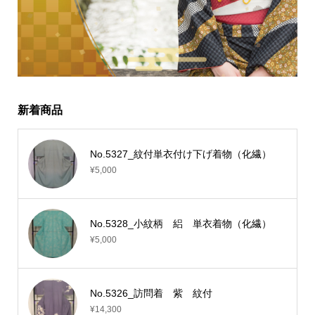
新着商品
No.5327_紋付単衣付け下げ着物（化繊）
¥5,000
No.5328_小紋柄 絽 単衣着物（化繊）
¥5,000
No.5326_訪問着 紫 紋付
¥14,300