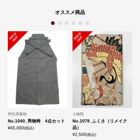
オススメ商品
1
2
3
4
5
6
S
L
D
O
U
S
L
D
O
U
O
T
O
T
名古屋帯
付下げ
ク
No.1021_名古屋帯
No.5328_小紋柄 絽 単衣着
物（化繊）
¥29,000
(税込)
¥5,000
(税込)