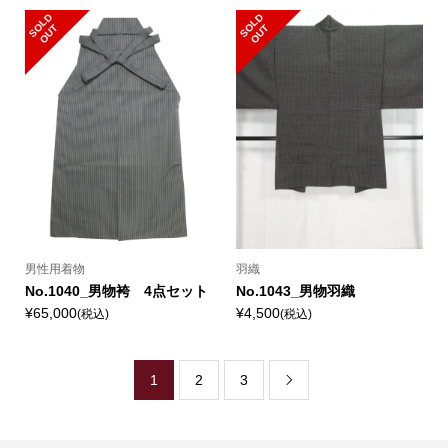
S
L
D
O
U
S
L
D
O
U
O
T
O
T
男性用着物
羽織
No.1040_男物袴 4点セット
No.1043_男物羽織
¥65,000
¥4,500
(税込)
(税込)
1
2
3
