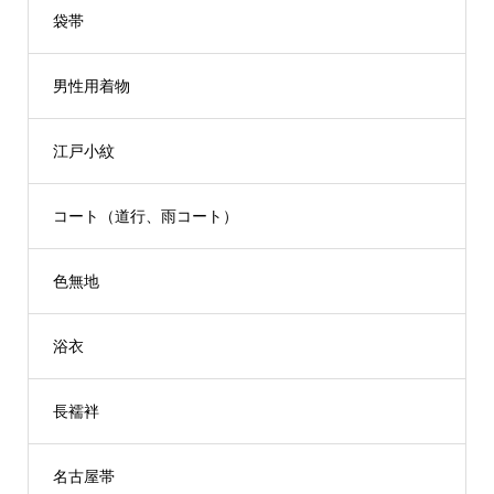
袋帯
男性用着物
江戸小紋
コート（道行、雨コート）
色無地
浴衣
長襦袢
名古屋帯