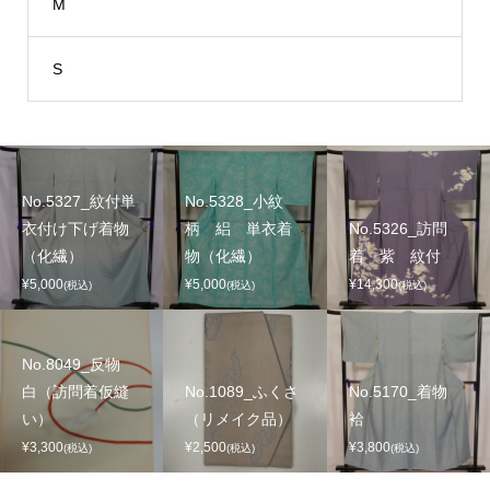
M
S
No.5327_紋付単
No.5328_小紋
衣付け下げ着物
柄 絽 単衣着
No.5326_訪問
（化繊）
物（化繊）
着 紫 紋付
¥5,000
¥5,000
¥14,300
(税込)
(税込)
(税込)
No.8049_反物
白（訪問着仮縫
No.1089_ふくさ
No.5170_着物
い）
（リメイク品）
袷
¥3,300
¥2,500
¥3,800
(税込)
(税込)
(税込)