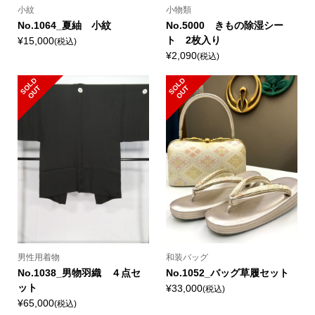
小紋
小物類
No.1064_夏紬 小紋
No.5000 きもの除湿シー
ト 2枚入り
¥15,000
(税込)
¥2,090
(税込)
S
L
D
O
U
S
L
D
O
U
O
T
O
T
男性用着物
和装バッグ
No.1038_男物羽織 ４点セ
No.1052_バッグ草履セット
ット
¥33,000
(税込)
¥65,000
(税込)