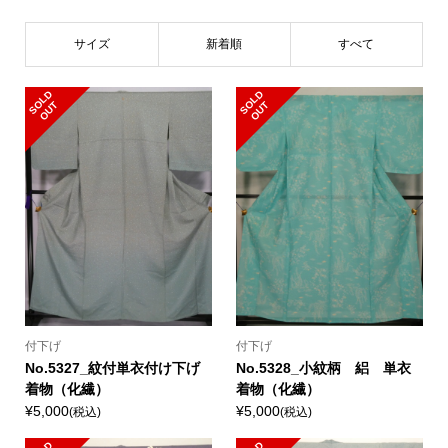
サイズ
新着順
すべて
S
L
D
O
U
S
L
D
O
U
O
T
O
T
付下げ
付下げ
No.5327_紋付単衣付け下げ
No.5328_小紋柄 絽 単衣
着物（化繊）
着物（化繊）
¥5,000
¥5,000
(税込)
(税込)