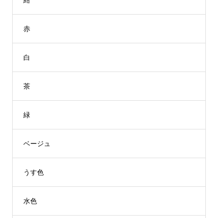
赤
白
茶
緑
ベージュ
うす色
水色