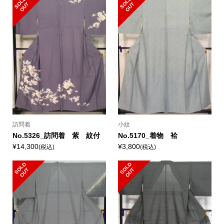
S
L
D
O
U
S
L
D
O
U
O
T
O
T
訪問着
小紋
No.5326_訪問着 紫 紋付
No.5170_着物 袷
¥14,300
¥3,800
(税込)
(税込)
S
L
D
O
U
S
L
D
O
U
O
T
O
T