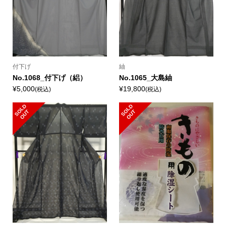
付下げ
紬
No.1068_付下げ（絽）
No.1065_大島紬
¥5,000
¥19,800
(税込)
(税込)
S
L
D
O
U
S
L
D
O
U
O
T
O
T