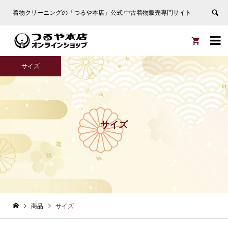
着物クリーニングの「つるや本店」公式 中古着物販売専門サイト


サイズ
サイズ
商品
サイズ